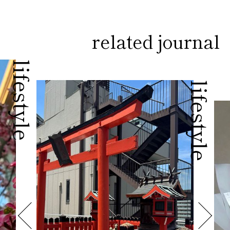
related journal
lifestyle
lifestyle