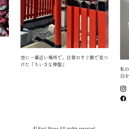
空に一番近い場所で。日常のすぐ側で見つ
けた「ちいさな神聖」
私
白を
© Real Stone All rights reserved.